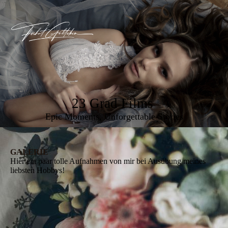
23 Grad Films
Epic Moments, Unforgettable Stories
GALERIE
Hier ein paar tolle Aufnahmen von mir bei Ausübung meines
liebsten Hobbys!